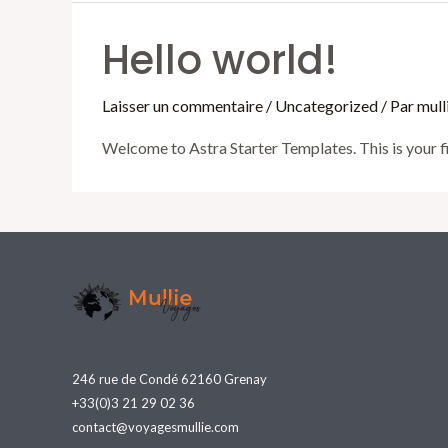
Hello world!
Laisser un commentaire
/
Uncategorized
/ Par
mull
Welcome to Astra Starter Templates. This is your fir
246 rue de Condé 62160 Grenay
+33(0)3 21 29 02 36
contact@voyagesmullie.com