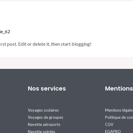
ie_62
st post. Edit or delete it, then start blogging!
Nos services
Mentions
Voyages scolaires
Mentions légale
Voyages de groupes
Politique de con
Navette aéroports
CGV
Navette soirées
EGAPRO