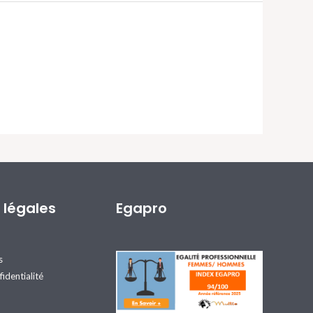
 légales
Egapro
s
fidentialité